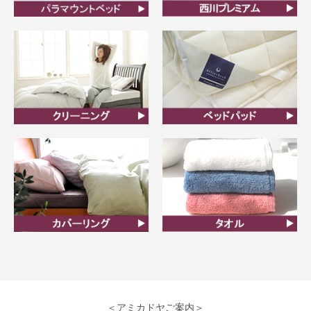
ビラベック
西川プレミアム羽毛ふと
ん
クリーニング
ベッドパット
カバーリング
タオル
＜アミカドヤご案内＞