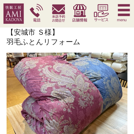
快眠枕
腰痛対策寝具
季節寝具
サービス
menu
【安城市 Ｓ様】
羽毛ふとんリフォーム