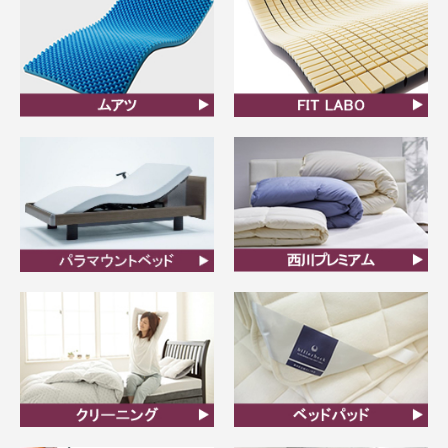
ムアツ
FIT LABO
ビラベック
西川プレミアム羽毛ふと
ん
クリーニング
ベッドパット