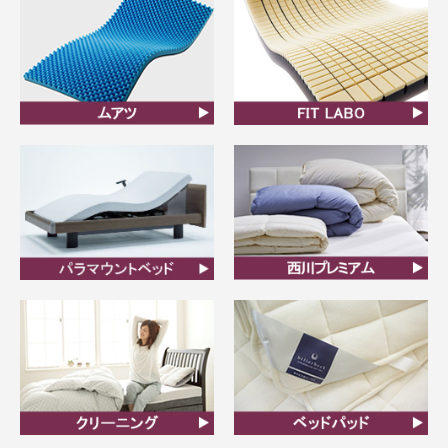
ムアツ
FIT LABO
ビラベック
西川プレミアム羽毛ふと
ん
クリーニング
ベッドパット