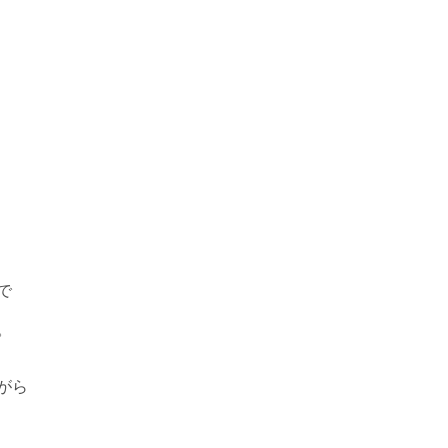
で
。
がら