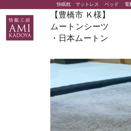
快眠枕
マットレス
ベッド
電
【豊橋市 Ｋ様】
ムートンシーツ
・日本ムートン