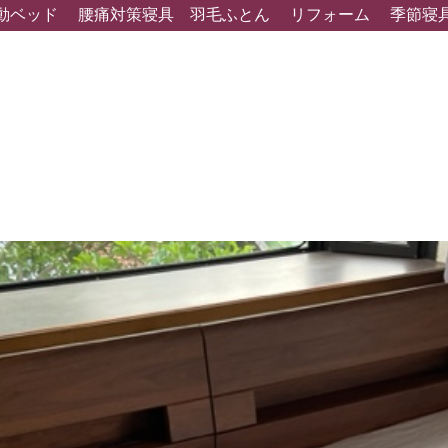
動ベッド
腰痛対策寝具
羽毛ふとん
リフォーム
季節寝