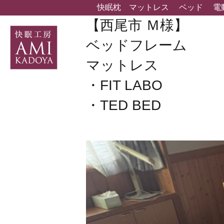
快眠枕
マットレス
ベッド
電
【西尾市 Ｍ様】
ベッドフレーム
マットレス
・FIT LABO
・TED BED