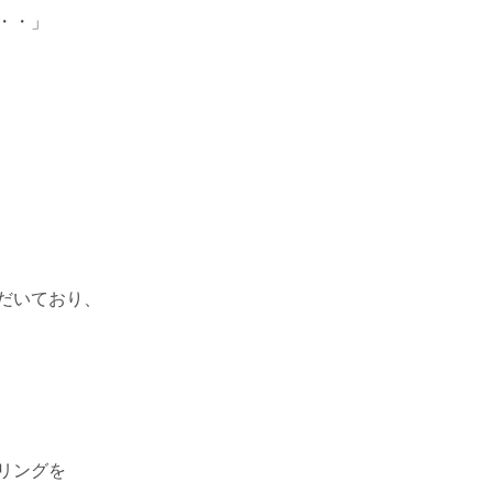
・・」
だいており、
リングを