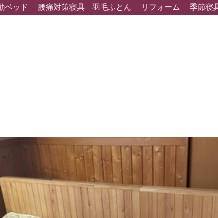
動ベッド
腰痛対策寝具
羽毛ふとん
リフォーム
季節寝