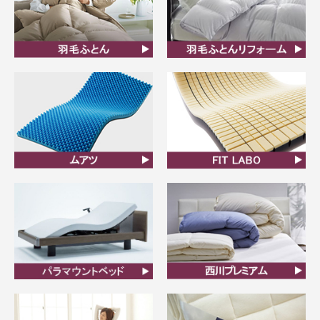
羽毛ふとん
羽毛布団リフォーム
ムアツ
FIT LABO
ビラベック
西川プレミアム羽毛ふと
ん