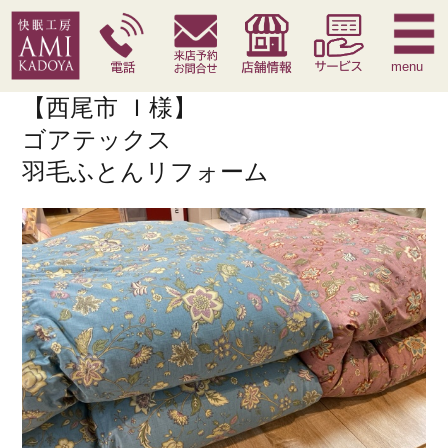
快眠枕
腰痛対策寝具
季節寝具
サービス
menu
【西尾市 Ｉ様】
ゴアテックス
羽毛ふとんリフォーム