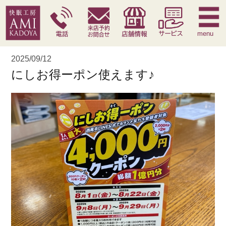
快眠枕
腰痛対策寝具
季節寝具
サービス
menu
2025/09/12
にしお得ーポン使えます♪