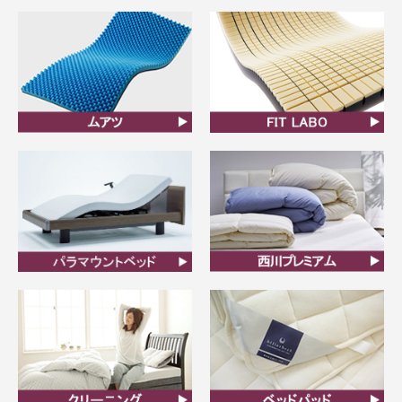
羽毛ふとん
羽毛布団リフォーム
ムアツ
FIT LABO
ビラベック
西川プレミアム羽毛ふと
ん