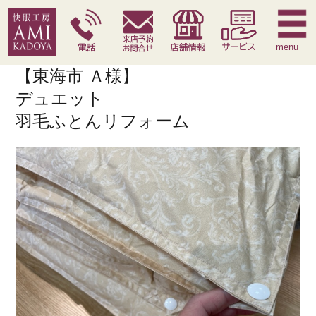
快眠枕
腰痛対策寝具
季節寝具
サービス
menu
【東海市 Ａ様】
デュエット
羽毛ふとんリフォーム