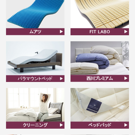
ムアツ
FIT LABO
ビラベック
西川プレミアム羽毛ふと
ん
クリーニング
ベッドパット