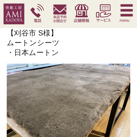
快眠枕
腰痛対策寝具
季節寝具
サービス
menu
【刈谷市 S様】
ムートンシーツ
・日本ムートン