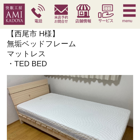
快眠枕
腰痛対策寝具
季節寝具
サービス
menu
【西尾市 H様】
無垢ベッドフレーム
マットレス
・TED BED