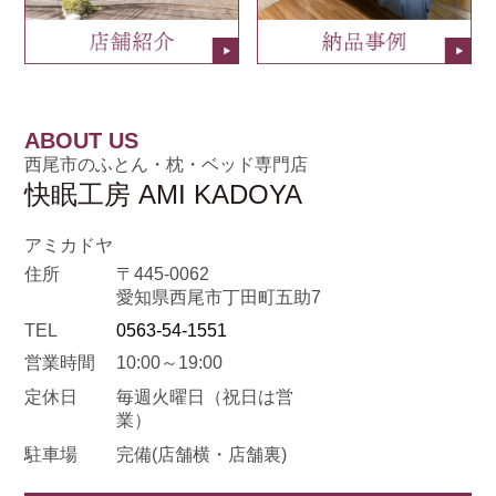
ABOUT US
西尾市のふとん・枕・ベッド専門店
快眠工房 AMI KADOYA
アミカドヤ
住所
〒445-0062
愛知県西尾市丁田町五助7
TEL
0563-54-1551
営業時間
10:00～19:00
定休日
毎週火曜日
（祝日は営
業）
駐車場
完備(店舗横・店舗裏)