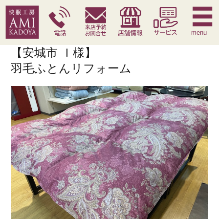
快眠枕
腰痛対策寝具
季節寝具
サービス
menu
【安城市 Ｉ様】
羽毛ふとんリフォーム