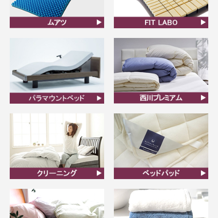
ムアツ
FIT LABO
ビラベック
西川プレミアム羽毛ふと
ん
クリーニング
ベッドパット