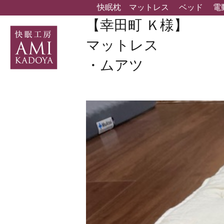
快眠枕
マットレス
ベッド
電
【幸田町 Ｋ様】
マットレス
・ムアツ