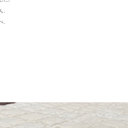
ん、
べ、