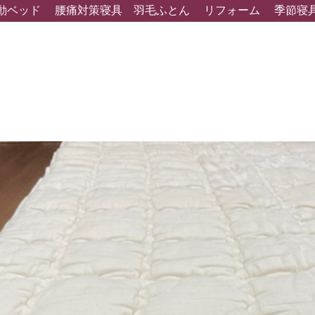
動ベッド
腰痛対策寝具
羽毛ふとん
リフォーム
季節寝