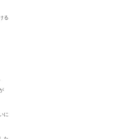
ける
、
が
いに
した。