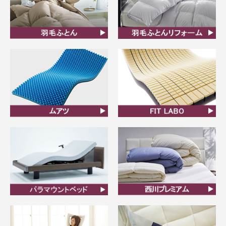
羽毛ふとん
羽毛布団リフォーム
ムアツ
FIT LABO
ビラベック
西川プレミアム羽毛ふと
ん