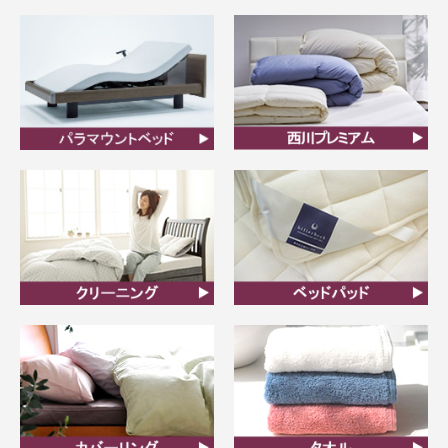
ムアツ
FIT LABO
ビラベック
西川プレミアム羽毛ふと
ん
クリーニング
ベッドパット