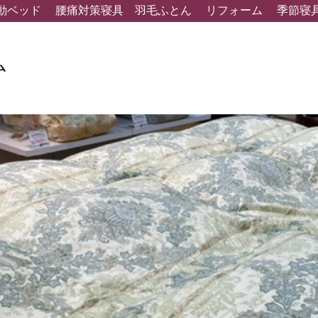
動ベッド
腰痛対策寝具
羽毛ふとん
リフォーム
季節寝
ム