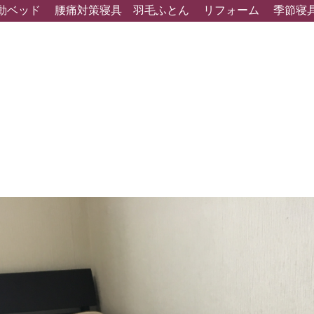
動ベッド
腰痛対策寝具
羽毛ふとん
リフォーム
季節寝