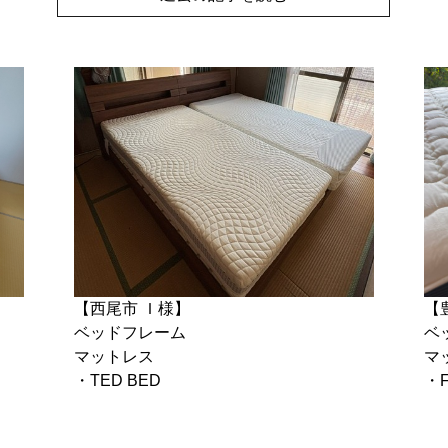
【西尾市 Ｉ様】
【
ベッドフレーム
ベ
マットレス
マ
・TED BED
・F