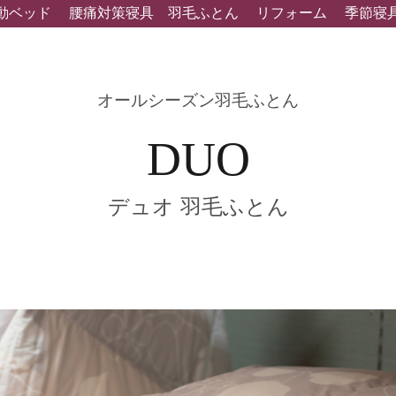
動ベッド
腰痛対策寝具
羽毛ふとん
リフォーム
季節寝
オールシーズン羽毛ふとん
DUO
デュオ 羽毛ふとん