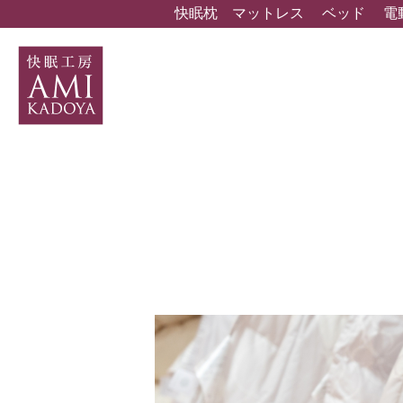
快眠枕
マットレス
ベッド
電