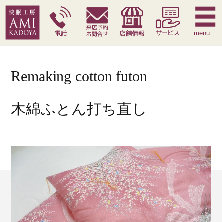
快眠枕
腰痛対策寝具
季節寝具
サービス
menu
Remaking cotton futon
木綿ふとん打ち直し