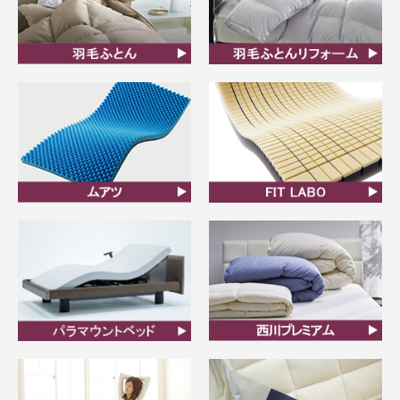
羽毛ふとん
羽毛布団リフォーム
ムアツ
FIT LABO
ビラベック
西川プレミアム羽毛ふと
ん