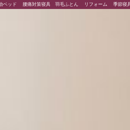
動ベッド
腰痛対策寝具
羽毛ふとん
リフォーム
季節寝