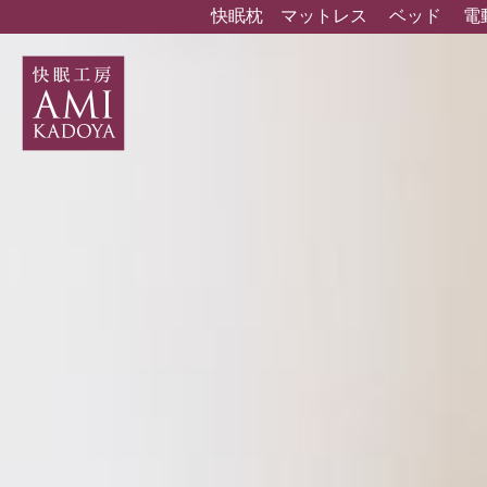
快眠枕
マットレス
ベッド
電