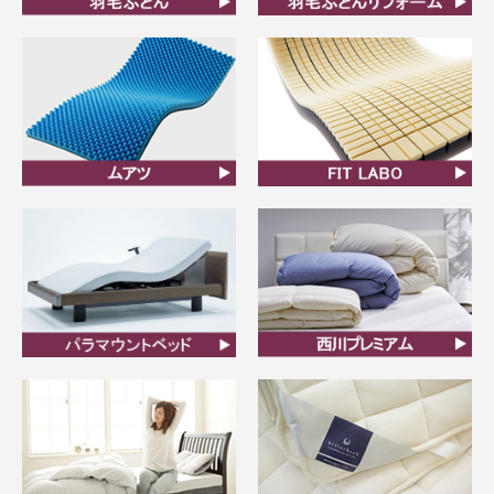
羽毛ふとん
羽毛布団リフォーム
ムアツ
FIT LABO
ビラベック
西川プレミアム羽毛ふと
ん