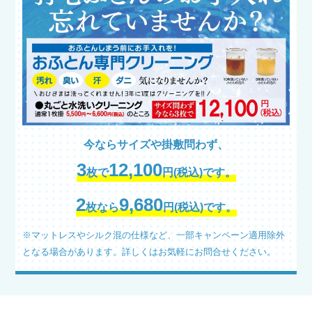
今ならサイズや掛敷問わず、
3
12,100
枚で
円(税込)です。
2
9,680
枚なら
円(税込)です。
※マットレスやシルク混の仕様など、一部キャンペーン適用除外
となる場合があります。
詳しくはお気軽にお問合せください。