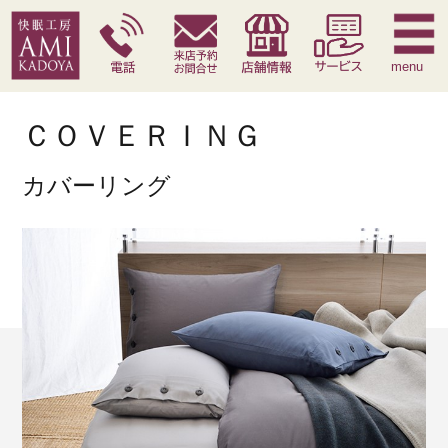
快眠枕
腰痛対策寝具
季節寝具
サービス
menu
ＣＯＶＥＲＩＮＧ
カバーリング