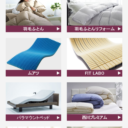
羽毛ふとん
羽毛布団リフォーム
ムアツ
FIT LABO
ビラベック
西川プレミアム羽毛ふと