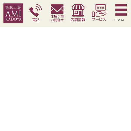
快眠枕
腰痛対策寝具
季節寝具
サービス
menu