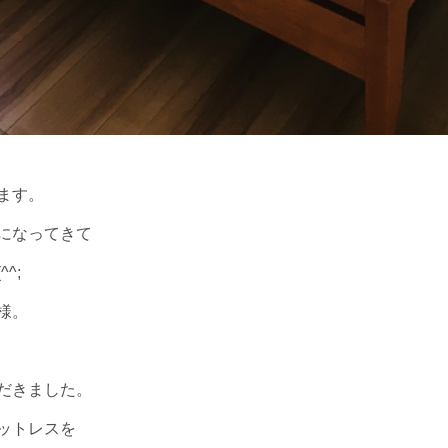
きます。
になってきて
^;
様。
だきました。
ットレスを