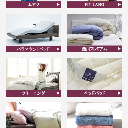
ムアツ
FIT LABO
ビラベック
西川プレミアム羽毛ふと
ん
クリーニング
ベッドパット