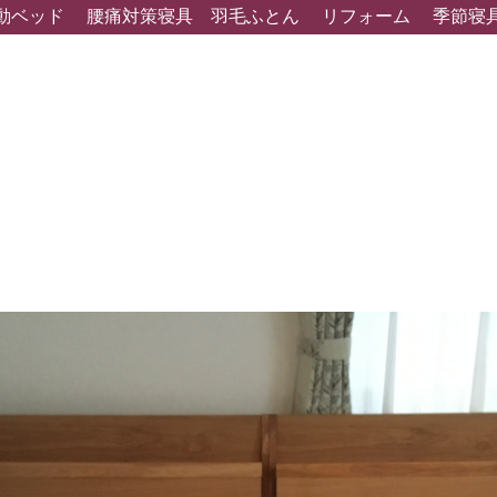
動ベッド
腰痛対策寝具
羽毛ふとん
リフォーム
季節寝