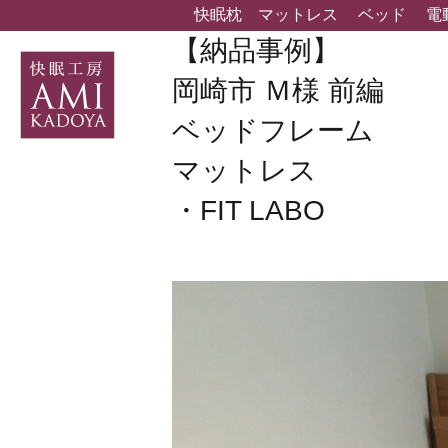
快眠枕
マットレス
ベッド
電
【納品事例】
岡崎市 Ｍ様 前編
ベッドフレーム
マットレス
・FIT LABO