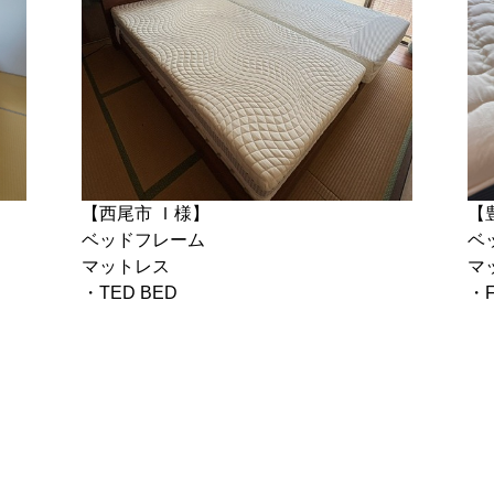
【西尾市 Ｉ様】
【
ベッドフレーム
ベ
マットレス
マ
・TED BED
・F