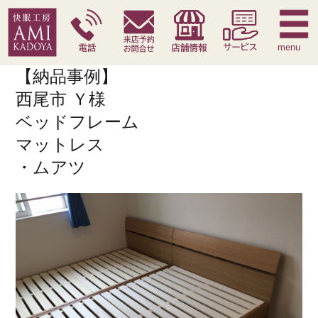
快眠枕
腰痛対策寝具
季節寝具
サービス
menu
【納品事例】
西尾市 Ｙ様
ベッドフレーム
マットレス
・ムアツ