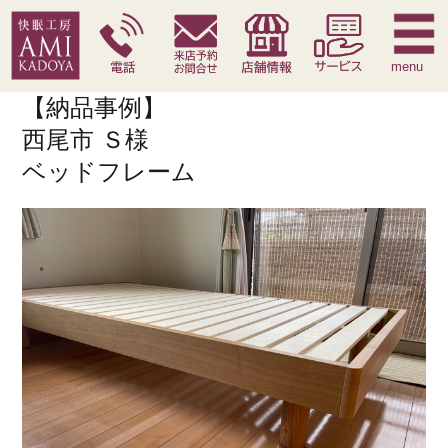
快眠枕
腰痛対策寝具
季節寝具
サービス
menu
【納品事例】
西尾市 Ｓ様
ベッドフレーム