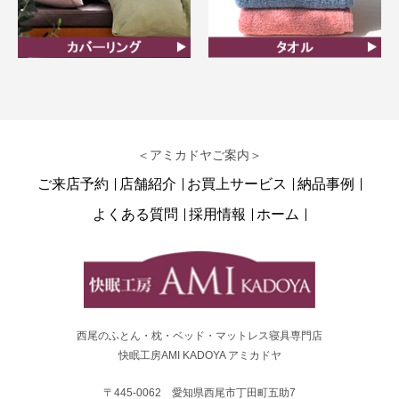
カバーリング
タオル
＜アミカドヤご案内＞
ご来店予約
店舗紹介
お買上サービス
納品事例
よくある質問
採用情報
ホーム
西尾のふとん・枕・ベッド・マットレス寝具専門店
快眠工房AMI KADOYA アミカドヤ
〒445-0062 愛知県西尾市丁田町五助7