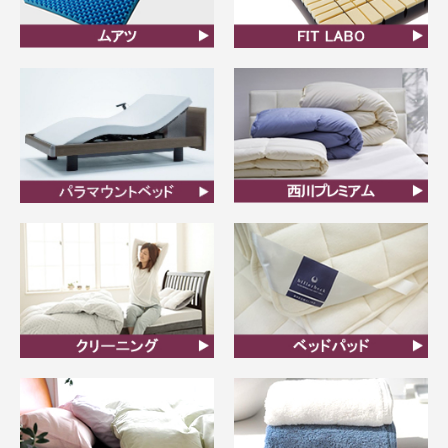
ムアツ
FIT LABO
ビラベック
西川プレミアム羽毛ふと
ん
クリーニング
ベッドパット