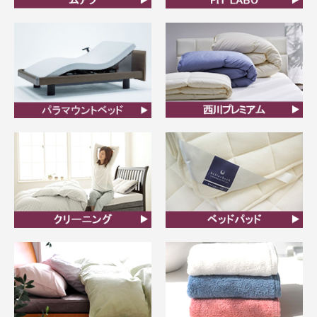
ムアツ
FIT LABO
ビラベック
西川プレミアム羽毛ふと
ん
クリーニング
ベッドパット