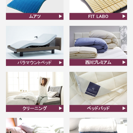
ムアツ
FIT LABO
ビラベック
西川プレミアム羽毛ふと
ん
クリーニング
ベッドパット