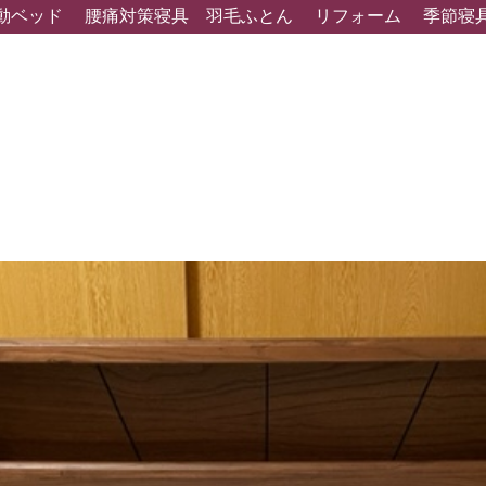
動ベッド
腰痛対策寝具
羽毛ふとん
リフォーム
季節寝