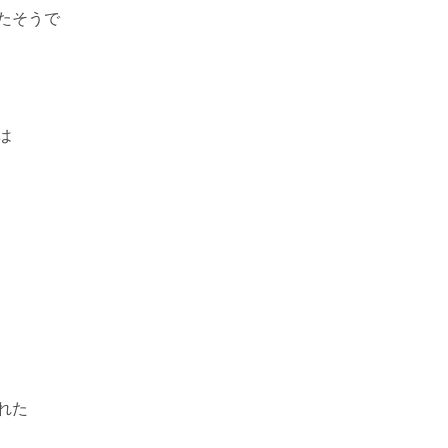
たそうで
は
れた