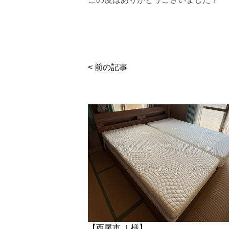
< 前の記事
【西尾市 Ｉ様】