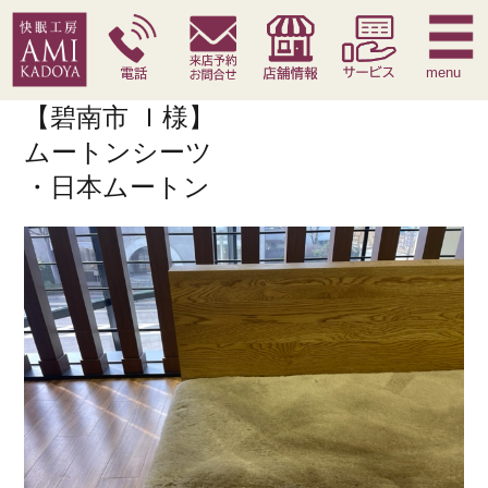
快眠枕
腰痛対策寝具
季節寝具
サービス
menu
【碧南市 Ｉ様】
ムートンシーツ
・日本ムートン