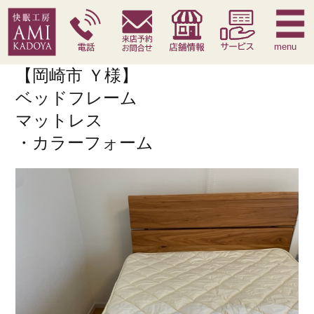
快眠枕
腰痛対策寝具
季節寝具
サービス
menu
【岡崎市 Ｙ様】
ベッドフレーム
マットレス
・カラーフォーム