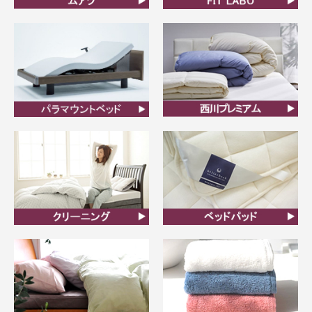
ムアツ
FIT LABO
ビラベック
西川プレミアム羽毛ふと
ん
クリーニング
ベッドパット