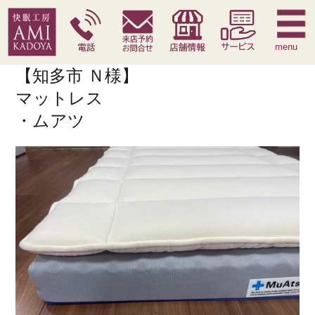
快眠枕
腰痛対策寝具
季節寝具
サービス
menu
【知多市 Ｎ様】
マットレス
・ムアツ