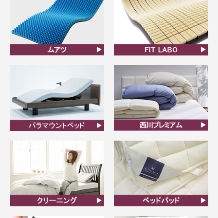
ムアツ
FIT LABO
ビラベック
西川プレミアム羽毛ふと
ん
クリーニング
ベッドパット