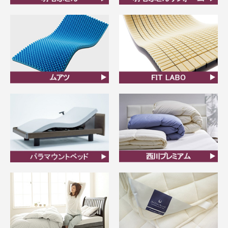
羽毛ふとん
羽毛布団リフォーム
ムアツ
FIT LABO
ビラベック
西川プレミアム羽毛ふと
ん