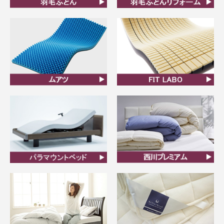
羽毛ふとん
羽毛布団リフォーム
ムアツ
FIT LABO
ビラベック
西川プレミアム羽毛ふと
ん