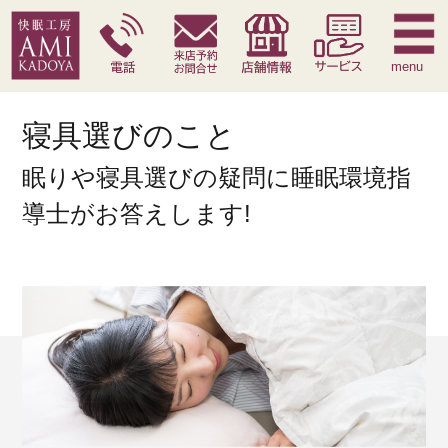
快眠枕
腰痛対策寝具
季節寝具
サービス
menu
寝具選びのこと
眠りや寝具選びの疑問に睡眠環境指
導士がお答えします!