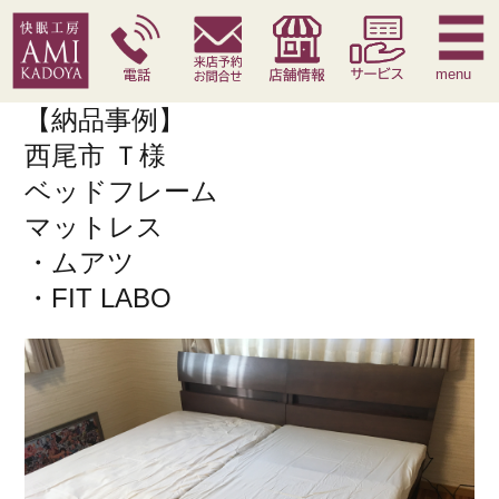
快眠枕
腰痛対策寝具
季節寝具
サービス
menu
【納品事例】
西尾市 Ｔ様
ベッドフレーム
マットレス
・ムアツ
・FIT LABO