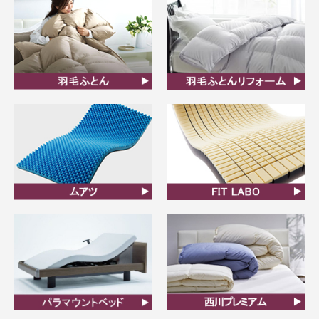
羽毛ふとん
羽毛布団リフォーム
ムアツ
FIT LABO
ビラベック
西川プレミアム羽毛ふと