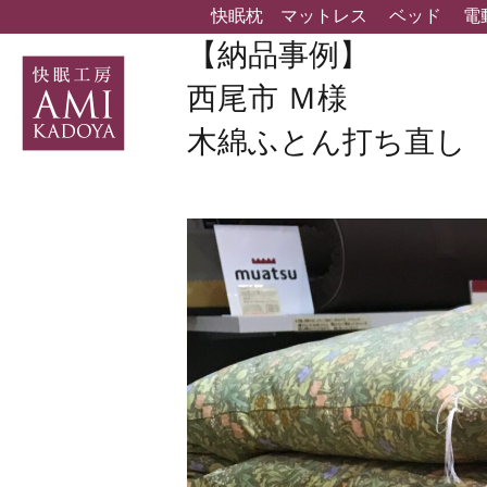
快眠枕
マットレス
ベッド
電
【納品事例】
西尾市 Ｍ様
木綿ふとん打ち直し