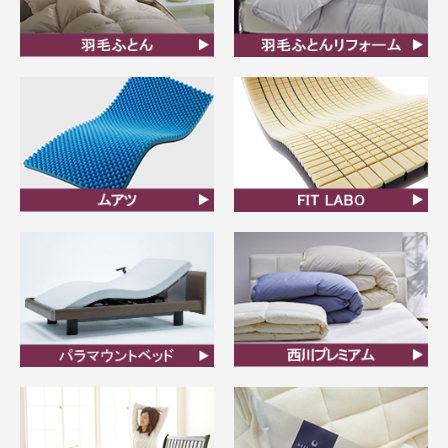
羽毛ふとん
羽毛布団リフォーム
ムアツ
FIT LABO
ビラベック
西川プレミアム羽毛ふと
ん