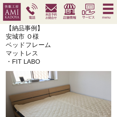
快眠枕
腰痛対策寝具
季節寝具
サービス
menu
【納品事例】
安城市 Ｏ様
ベッドフレーム
マットレス
・FIT LABO