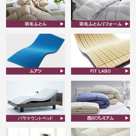
羽毛ふとん
羽毛布団リフォーム
ムアツ
FIT LABO
ビラベック
西川プレミアム羽毛ふと
ん