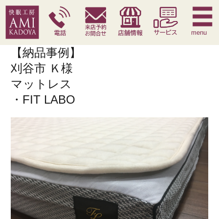
快眠枕
腰痛対策寝具
季節寝具
サービス
menu
【納品事例】
刈谷市 Ｋ様
マットレス
・FIT LABO