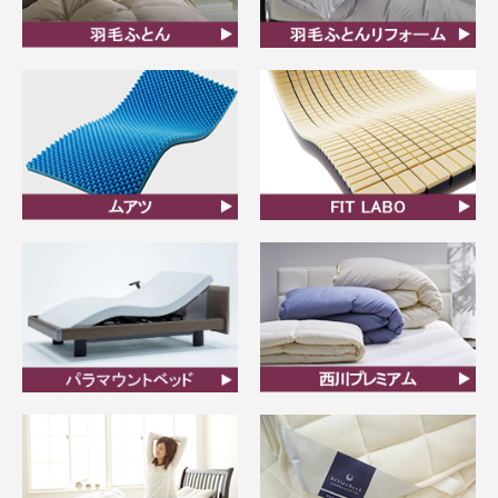
羽毛ふとん
羽毛布団リフォーム
ムアツ
FIT LABO
ビラベック
西川プレミアム羽毛ふと
ん