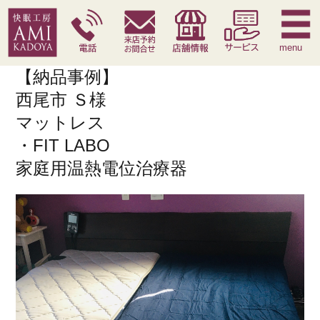
快眠枕
腰痛対策寝具
季節寝具
サービス
menu
【納品事例】
西尾市 Ｓ様
マットレス
・FIT LABO
家庭用温熱電位治療器