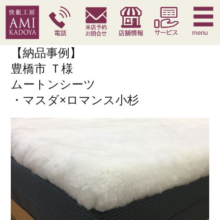
快眠枕
腰痛対策寝具
季節寝具
サービス
menu
【納品事例】
豊橋市 Ｔ様
ムートンシーツ
・マスダ×ロマンス小杉