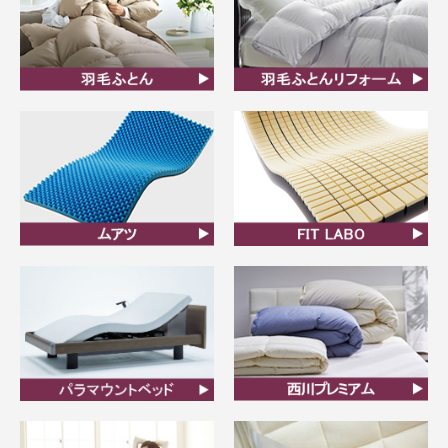
羽毛ふとん
羽毛布団リフォーム
ムアツ
FIT LABO
ビラベック
西川プレミアム羽毛ふと
ん