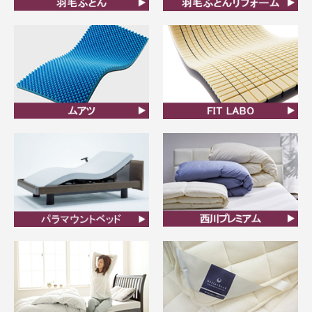
羽毛ふとん
羽毛布団リフォーム
ムアツ
FIT LABO
ビラベック
西川プレミアム羽毛ふと
ん