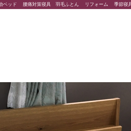
動ベッド
腰痛対策寝具
羽毛ふとん
リフォーム
季節寝