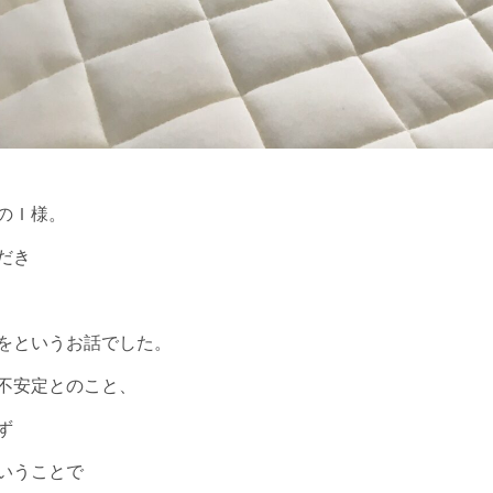
のＩ様。
だき
をというお話でした。
不安定とのこと、
ず
いうことで