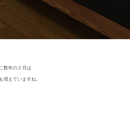
こ数年の２月は
も増えていますね。
。
。