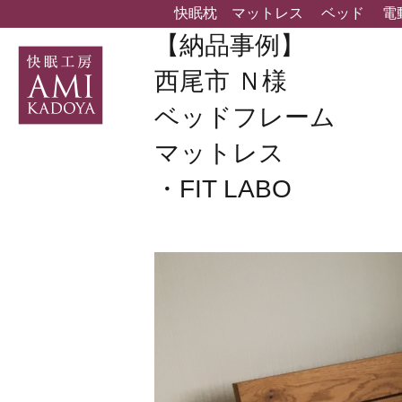
快眠枕
マットレス
ベッド
電
【納品事例】
西尾市 Ｎ様
ベッドフレーム
マットレス
・FIT LABO