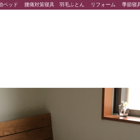
動ベッド
腰痛対策寝具
羽毛ふとん
リフォーム
季節寝