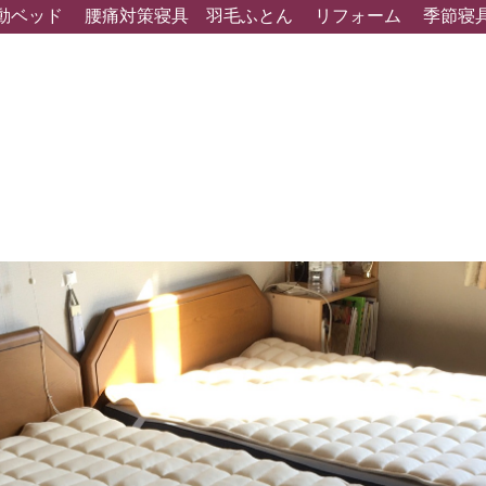
動ベッド
腰痛対策寝具
羽毛ふとん
リフォーム
季節寝