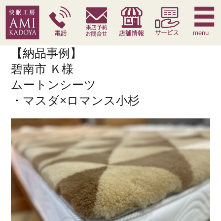
快眠枕
腰痛対策寝具
季節寝具
サービス
menu
【納品事例】
碧南市 Ｋ様
ムートンシーツ
・マスダ×ロマンス小杉